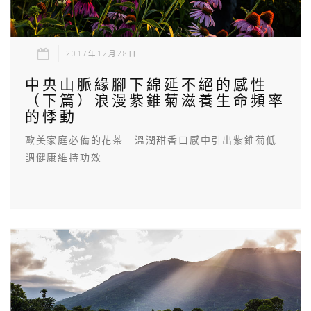
2017年12月28日
中央山脈緣腳下綿延不絕的感性
（下篇）浪漫紫錐菊滋養生命頻率
的悸動
歐美家庭必備的花茶 溫潤甜香口感中引出紫錐菊低
調健康維持功效