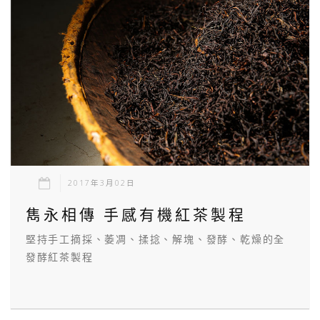
2017年3月02日
雋永相傳 手感有機紅茶製程
堅持手工摘採、萎凋、揉捻、解塊、發酵、乾燥的全
發酵紅茶製程