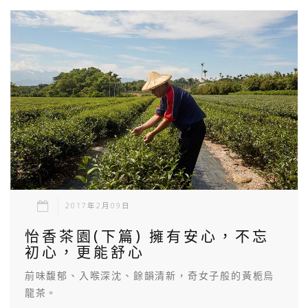
2017年2月09日
怡香茶園(下篇) 擁有安心，不忘
初心，更能舒心
前味馥郁、入喉深沈、餘韻清新，奇女子般的黃栀烏
龍茶。