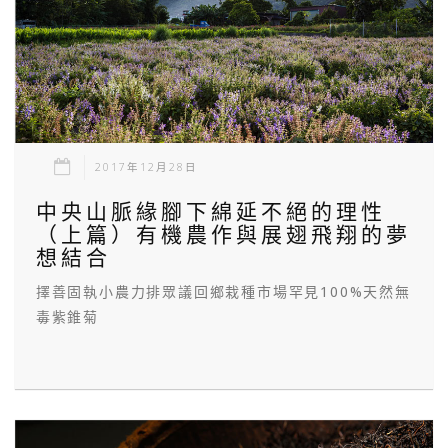
2017年12月28日
中央山脈緣腳下綿延不絕的理性
（上篇）有機農作與展翅飛翔的夢
想結合
擇善固執小農力排眾議回鄉栽種市場罕見100%天然無
毒紫錐菊