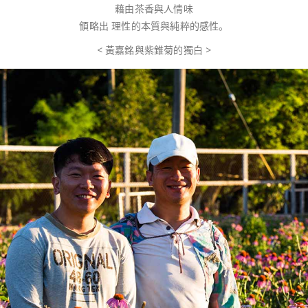
藉由茶香與人情味
領略出 理性的本質與純粹的感性。
< 黃嘉銘與紫錐菊的獨白 >