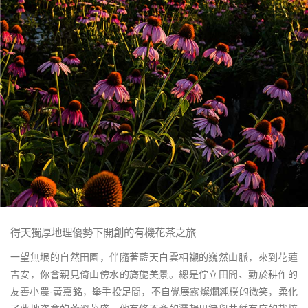
得天獨厚地理優勢下開創的有機花茶之旅
一望無垠的自然田園，伴隨著藍天白雲相襯的巍然山脈，來到花蓮
吉安，你會親見倚山傍水的旖旎美景。總是佇立田間、勤於耕作的
友善小農-黃嘉銘，舉手投足間，不自覺展露燦爛純樸的微笑，柔化