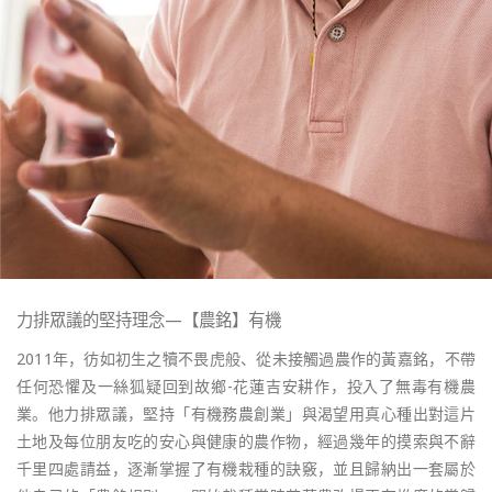
力排眾議的堅持理念—【農銘】有機
2011年，彷如初生之犢不畏虎般、從未接觸過農作的黃嘉銘，不帶
任何恐懼及一絲狐疑回到故鄉-花蓮吉安耕作，投入了無毒有機農
業。他力排眾議，堅持「有機務農創業」與渴望用真心種出對這片
土地及每位朋友吃的安心與健康的農作物，經過幾年的摸索與不辭
千里四處請益，逐漸掌握了有機栽種的訣竅，並且歸納出一套屬於