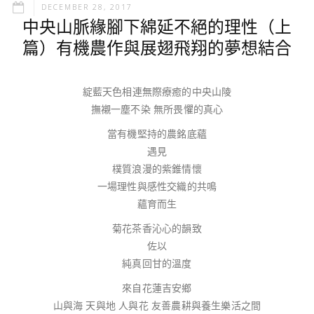
DECEMBER 28, 2017
中央山脈緣腳下綿延不絕的理性（上
篇）有機農作與展翅飛翔的夢想結合
綻藍天色相連無際療癒的中央山陵
撫襯一塵不染 無所畏懼的真心
當有機堅持的農銘底蘊
遇見
樸質浪漫的紫錐情懷
一場理性與感性交織的共鳴
蘊育而生
菊花茶香沁心的韻致
佐以
純真回甘的溫度
來自花蓮吉安鄉
山與海 天與地 人與花 友善農耕與養生樂活之間