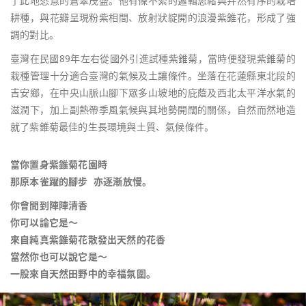
了此地恣意的蒼翠茂盛。他有條不紊的邏輯思緒與井然有序的栽培
耕種，與花瓣呈現粉紫相間、放射狀綻開的浪漫紫錐花，形成了強
調的對比。
臺灣在民國89年左右從國外引進試種紫錐菊，當時便發現紫錐菊的
栽種管理十分適合臺灣的氣候及土讓條件。坐落在花蓮縣東北段的
吉安鄉，在中央山脈山腳下眾多山坡地的庇蔭及西北太平洋水氣的
滋潤下，加上副熱帶季風氣候與其地勢開闊的關係，自然而然地造
就了紫錐菊最佳的生長環境與土質、氣候條件。
當你置身紫錐菊花園時
那原本雀躍的腳步 亦逐漸放慢。
你會聞到陣陣清香
你可以論它是～
來自純真紫錐菊花散發出天然的花香
當然你也可以說它是～
一股來自天然田野中的幸福氛圍。