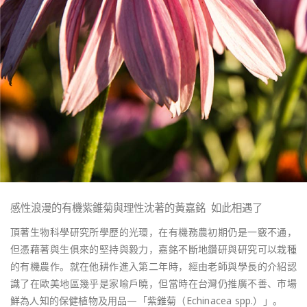
感性浪漫的有機紫錐菊與理性沈著的黃嘉銘 如此相遇了
頂著生物科學研究所學歷的光環，在有機務農初期仍是一竅不通，
但憑藉著與生俱來的堅持與毅力，嘉銘不斷地鑽研與研究可以栽種
的有機農作。就在他耕作進入第二年時，經由老師與學長的介紹認
識了在歐美地區幾乎是家喻戶曉，但當時在台灣仍推廣不善、市場
鮮為人知的保健植物及用品—「紫錐菊（Echinacea spp.）」。