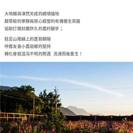
大地賜與渾然天成的絕境福地
歸零般的寧靜與用心經營的有機養生茶園
協助打開封塵許久的農村腳步；
駐足山陵線上的蓬勃朝陽
呼應友善小農迴鄉的堅持
轉化曾經混沌不明的際遇 洗湅而後重生！