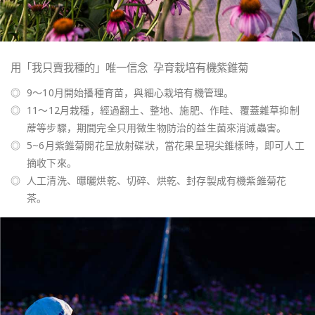
用「我只賣我種的」唯一信念 孕育栽培有機紫錐菊
◎
9～10月開始播種育苗，與細心栽培有機管理。
◎
11～12月栽種，經過翻土、整地、施肥、作畦、覆蓋雜草抑制
蓆等步驟，期間完全只用微生物防治的益生菌來消滅蟲害。
◎
5~6月紫錐菊開花呈放射碟狀，當花果呈現尖錐樣時，即可人工
摘收下來。
◎
人工清洗、曝曬烘乾、切碎、烘乾、封存製成有機紫錐菊花
茶。