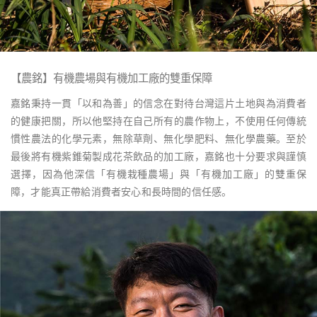
【農銘】有機農場與有機加工廠的雙重保障
嘉銘秉持一貫「以和為善」的信念在對待台灣這片土地與為消費者
的健康把關，所以他堅持在自己所有的農作物上，不使用任何傳統
慣性農法的化學元素，無除草劑、無化學肥料、無化學農藥。至於
最後將有機紫錐菊製成花茶飲品的加工廠，嘉銘也十分要求與謹慎
選擇，因為他深信「有機栽種農場」與「有機加工廠」的雙重保
障，才能真正帶給消費者安心和長時間的信任感。