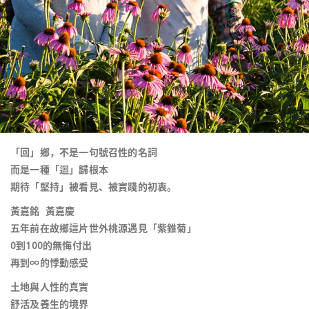
「回」鄉，不是一句號召性的名詞
而是一種「迴」歸根本
期待「堅持」被看見、被實踐的初衷。
黃嘉銘 黃嘉慶
五年前在故鄉這片世外桃源遇見「紫錐菊」
0到100的無悔付出
再到∞的悸動感受
土地與人性的真實
舒活及養生的境界