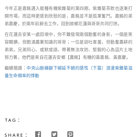
今年正是嘉銘邁入栽種有機紫錐菊的第四期，紫錐菊茶飲也逐漸打
開市場，而這時更感到欣慰的是，嘉銘並不是孤軍奮鬥。嘉銘的弟
弟嘉慶，於兩年前辭去工作，回到故鄉花蓮與哥哥共同打拼。
在花蓮吉安某一處田垠中，你不難發現兩個勤奮的身影，一個是笑
容靦腆，但飽滿農業知識的哥哥；一位是談吐害羞，但勤奮農耕的
弟弟。兄弟同心、或默或語，帶著無法攻防、堅毅的心為這片土地
努力著，他們是來自花蓮吉安鄉【農銘】有機的黃嘉銘、黃嘉慶。
繼續閱讀：
中央山脈緣腳下綿延不絕的感性（下篇）浪漫紫錐菊滋
養生命頻率的悸動
TAG：
SHARE：